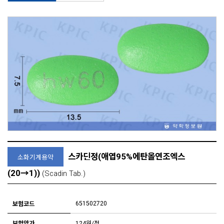
스카딘정(애엽95%에탄올연조엑스
소화기계용약
(20→1))
(Scadin Tab.)
651502720
보험코드
보험약가
124원/정