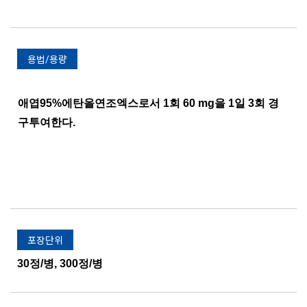
용법/용량
애엽95%에탄올연조엑스로서 1회 60 mg을 1일 3회 경
구투여한다.
포장단위
30정/병, 300정/병