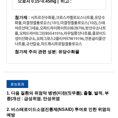
으로서 0.15~0.45mg
|
비고 :
첨가제 :
시트르산수화물,크로스카멜로오스나트륨,유당수
화물,미결정셀룰로오스(101),미결정셀룰로오스(102),스테
아르산마그네슘,오파드라이화이트03B28796,탄산수소나트
륨,오파드라이II그린85G41016,라우릴황산나트륨,콜로이드
성이산화규소,오파그로스2클리어97W19196,전분글리콜산
나트륨,규산칼슘,히드록시프로필셀룰로오스
첨가제 주의 관련 성분: 유당수화물
효능효과
1. 다음 질환의 위점막 병변(미란(짓무름), 출혈, 발적, 부
종)개선 : 급성위염, 만성위염
2. 비스테로이드소염진통제(NSAID) 투여로 인한 위염의
예방