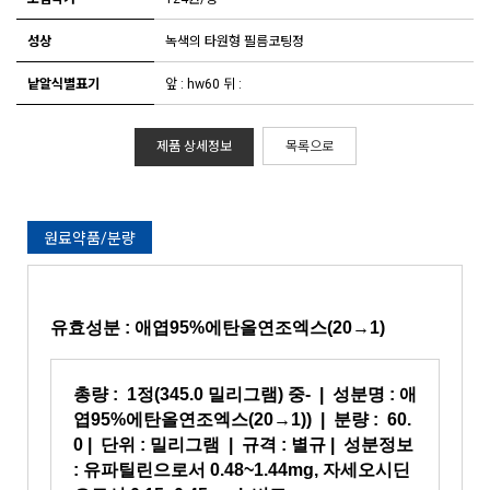
성상
녹색의 타원형 필름코팅정
낱알식별표기
앞 : hw60 뒤 :
제품 상세정보
목록으로
원료약품/분량
유효성분 :
애엽95%에탄올연조엑스(20→1)
총량 :
1정(345.0 밀리그램) 중-
| 성분명 :
애
엽95%에탄올연조엑스(20→1))
| 분량 :
60.
0
| 단위 : 밀리그램 | 규격 :
별규
| 성분정보
:
유파틸린으로서 0.48~1.44mg, 자세오시딘