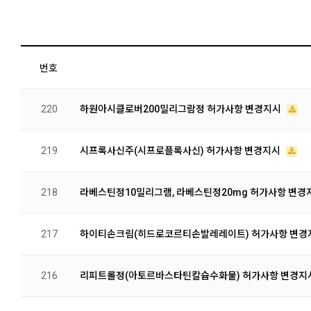
번호
220
하원아시클로버200밀리그람정 허가사항 변경지시
219
시프록사신주(시프로플록사신) 허가사항 변경지시
218
라베스틴정10밀리그램, 라베스틴정20mg 허가사항 변경
217
하이티손크림(히드로코르티손발레레이트) 허가사항 변
216
리피트롤정(아토르바스타틴칼슘수화물) 허가사항 변경지