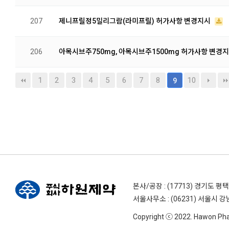
207
제니프릴정5밀리그람(라미프릴) 허가사항 변경지시
206
아목시브주750mg, 아목시브주1500mg 허가사항 변경
1
2
3
4
5
6
7
8
10
9
본사/공장 : (17713) 경기도 평
서울사무소 : (06231) 서울시 강
Copyright ⓒ 2022. Hawon Pharm