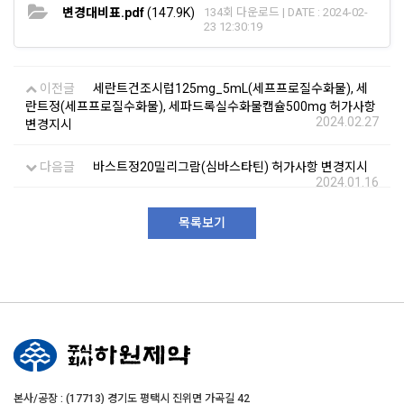
변경대비표.pdf
(147.9K)
134회 다운로드 | DATE : 2024-02-
23 12:30:19
이전글
세란트건조시럽125mg_5mL(세프프로질수화물), 세
란트정(세프프로질수화물), 세파드록실수화물캡슐500mg 허가사항
2024.02.27
변경지시
다음글
바스트정20밀리그람(심바스타틴) 허가사항 변경지시
2024.01.16
목록보기
본사/공장 : (17713) 경기도 평택시 진위면 가곡길 42