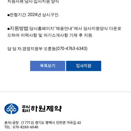
지원서류
:
당사 입사지원 양식
■
전형기간
: 2024
년 상시구인
.
지원방법
:
■
당사홈페이지
"
채용안내
"
에서 당사지원양식 다운로
드하여 이력사항 및 자기소개사항 기재 후 지원
.
담 당 자
:
경영지원부 오훈동
(070-4763-6343)
목록보기
입사지원
본사/공장 : (17713) 경기도 평택시 진위면 가곡길 42
TEL : 070-8260-6040