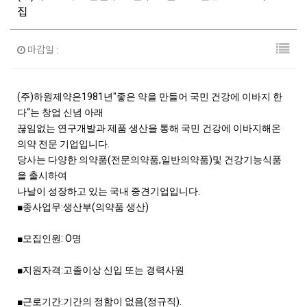
집
마감일 :
(
주
)
하원제약은
1981
년
"
좋은 약을 만들어 국민 건강에 이바지 한
다
“
는 창업 신념 아래
끊임없는 연구개발과 제품 생산을 통해 국민 건강에 이바지해온
의약 전문 기업입니다
.
당사는 다양한 의약품
(
전문의약품
,
일반의약품
)
및 건강기능식품
을 출시하여
나날이 성장하고 있는 국내 중견기업입니다
.
■
종사업무
:
생산부
(
의약품 생산
)
■
모집인원
: O
명
■
지원자격
:
고졸이상 신입 또는 경력사원
■
근로기간
:
기간의 정함이 없음
(
정규직
).