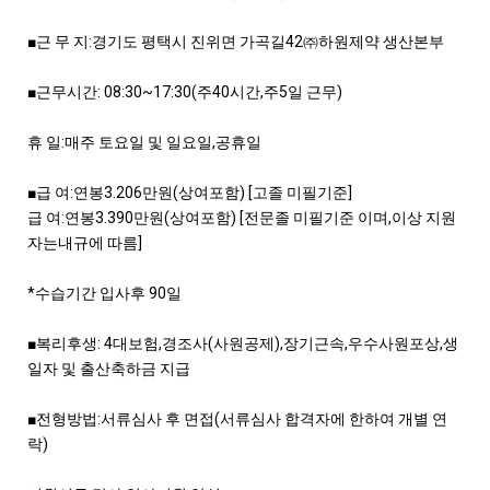
■
근 무 지
:
경기도 평택시 진위면 가곡길
42
㈜
하원제약 생산본부
■
근무시간
: 08:30~17:30(
주
40
시간
,
주
5
일 근무
)
휴 일
:
매주 토요일 및 일요일
,
공휴일
■
급 여
:
연봉
3.206
만원
(
상여포함
) [
고졸 미필기준
]
급 여
:
연봉
3.390
만원
(
상여포함
) [
전문졸 미필기준 이며
,
이상 지원
자는내규에 따름
]
*
수습기간 입사후
90
일
■
복리후생
: 4
대보험
,
경조사
(
사원공제
),
장기근속
,
우수사원포상
,
생
일자 및 출산축하금 지급
■
전형방법
:
서류심사 후 면접
(
서류심사 합격자에 한하여 개별 연
락
)